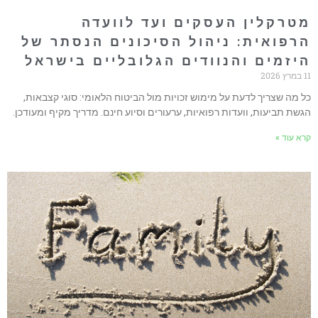
טרקלין העסקים ועד לוועדה
רפואית: ניהול הסיכונים הנסתר של
יזמים והנוודים הגלובליים בישראל
ץ 2026
ל מה שצריך לדעת על מימוש זכויות מול הביטוח הלאומי: סוגי קצבאות,
גשת תביעות, וועדות רפואיות, ערעורים וסיוע חינם. מדריך מקיף ומעודכן.
רא עוד »