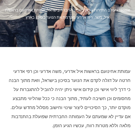
Home
»
עולם התיירות
»
כאן בשביל החברה בישראל: עמותת אחינועם בראשות
איל, משה ורפי אדרעי מקדמת את הנוער בסיכון בארץ
עמותת אחינועם בראשות איל אדרעי, משה אדרעי וכן רפי אדרעי
חרטה על דגלה לקדם את הנוער בסיכון בישראל, וזאת מתוך הבנה
כי דרך ליווי אישי וכן קידום אישי ניתן יהיה להוביל להתגברות על
מחסומים וכן חשיבה לעתיד, מתוך הבנה כי ככל שהליווי מתבצע
מוקדם יותר, כך הסיכויים ליצור שינוי וחישוב מסלול מחדש עולים.
אם עדיין לא שמעתם על העמותה החברתית שפועלת בהתנדבות
מלאה וללא מטרות רווח, עכשיו הגיע הזמן.