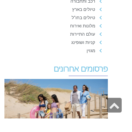
רכב ותחבורה
טיולים בארץ
טיולים בחו"ל
מלונות ואירוח
עולם התיירות
קניות ושופינג
מגזין
פרסומים אחרונים
ח
ב
י
גלילה
א
לראש
ו
העמוד
ח