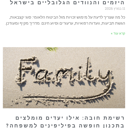
יזמים והנוודים הגלובליים בישראל
ץ 2026
ל מה שצריך לדעת על מימוש זכויות מול הביטוח הלאומי: סוגי קצבאות,
גשת תביעות, וועדות רפואיות, ערעורים וסיוע חינם. מדריך מקיף ומעודכן.
רא עוד »
שימת חובה: אילו יעדים מומלצים
תכנון חופשה בפיליפינים למשפחה?