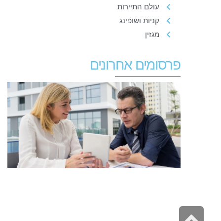
עולם התיירות
קניות ושופינג
מגזין
פרסומים אחרונים
י
ע
מ
ק
ל
ג
ש
ה
גלילה
ש