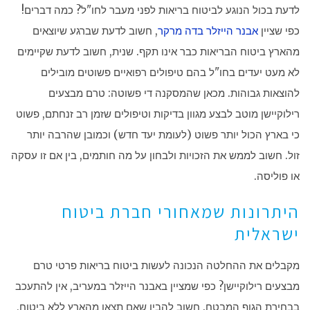
לדעת בכול הנוגע לביטוח בריאות לפני מעבר לחו"ל? כמה דברים!
כפי שציין
אבנר הייזלר בדה מרקר
, חשוב לדעת שברגע שיוצאים
מהארץ ביטוח הבריאות כבר אינו תקף. שנית, חשוב לדעת שקיימים
לא מעט יעדים בחו"ל בהם טיפולים רפואיים פשוטים מובילים
להוצאות גבוהות. מכאן שהמסקנה די פשוטה: טרם מבצעים
רילוקיישן מוטב לבצע מגוון בדיקות וטיפולים שזמן רב זנחתם, פשוט
כי בארץ הכול יותר פשוט (לעומת יעד חדש) וכמובן שהרבה יותר
זול. חשוב לממש את הזכויות ולבחון על מה חותמים, בין אם זו עסקה
או פוליסה.
היתרונות שמאחורי חברת ביטוח
ישראלית
מקבלים את ההחלטה הנכונה לעשות ביטוח בריאות פרטי טרם
מבצעים רילוקיישן? כפי שמציין באבנר הייזלר במעריב, אין להתעכב
בבחירת הגוף המבטח. חשוב להבין שאם תצאו מהארץ ללא ביטוח,