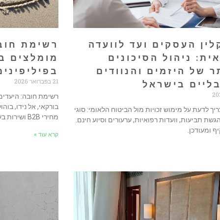
ין העסקים ועד לוועדה
רשימת חובה
ית: ניהול הסיכונים
מומלצים ב
 של היזמים והנוודים
בפיליפיני
21 בפברואר 2026
ליים בישראל
רשימת חובה: היעדים
בורקאי, אל נידו, בוהו
יך לדעת על מימוש זכויות מול הביטוח הלאומי: סוגי
מחירי B2B ושירות בעברית 24/7.
גשת תביעות, וועדות רפואיות, ערעורים וסיוע חינם.
ף ומעודכן.
קרא עוד »