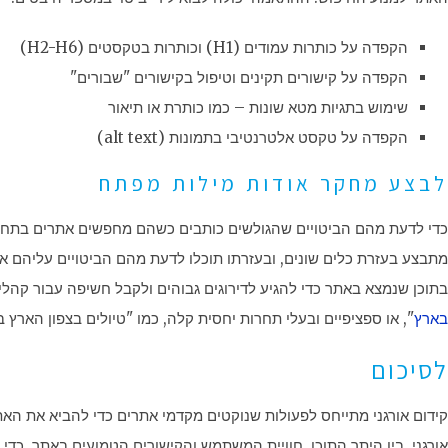
הקפדה על כותרות עמודים (H1) וכותרות בטקסטים (H2-H6)
הקפדה על קישורים תקינים וטיפול בקישורים "שבורים"
שימוש בתגיות מטא שונות – כמו כותרת או תיאור
הקפדה על טקסט אלטרנטיבי בתמונות (alt text)
לבצע מחקר אודות מילות מפתח
כדי לדעת מהם הביטויים שהגולשים כותבים כשהם מחפשים אתרים בתחו
מתבצע בעזרת כלים שונים, ובעזרתו תוכלו לדעת מהם הביטויים עליהם את
בתוכן שנמצא באתר כדי להגיע לדירוגים גבוהים ולקבל חשיפה עבור קהלים 
בארץ
", או ספציפיים ובעלי תחרות יחסית קלה, כמו "טיולים בצפון הארץ 
לסיכום
קידום אורגני מתייחס לפעולות שנוקטים מקדמי אתרים כדי להביא את האתר
אורגני, בין היתר התוכן, חוויית המשתמש והקישורים הטמועים באתר. כד