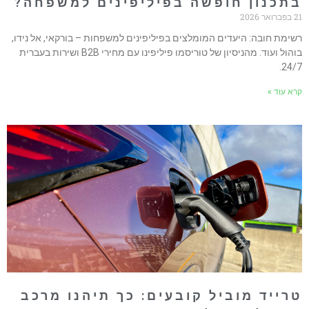
תכנון חופשה בפיליפינים למשפחה?
ואר 2026
שימת חובה: היעדים המומלצים בפיליפינים למשפחות – בורקאי, אל נידו,
בוהול ועוד. מהניסיון של טוריסמו פיליפינו עם מחירי B2B ושירות בעברית
24/7
רא עוד »
רייד מוביל קובעים: כך תיהנו מרכב