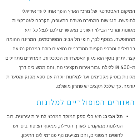
המיקום האסטרטגי של מרכז הארץ הופך אותו ליעד אידיאלי
לחופשה. הנגישות המהירה משדה התעופה, הקרבה לאטרקציות
מגוונות ומרכזי הבילוי השונים מאפשרים לכם לנצל כל רגע
מהחופשה. בנוסף לכך, חופי תל אביב המפורסמים, המרינה ההומה
בהרצליה ומרכזי הקניות המודרניים נמצאים כולם במרחק נסיעה
קצר. יתרון נוסף הוא מגוון האפשרויות הכלכליות. המחירים מתחילים
מ-400 ₪ ללילה עבור אירוח תקציבי נוח, והם ממשיכים דרך
מלונות בוטיק מקסימים ועד למלונות יוקרה עם ספא מפנק ומסעדות
גורמה. כך שלכל תקציב יש פתרון מושלם.
האזורים הפופולריים למלונות
תל אביב:
היא בלי ספק המוקד המרכזי לתיירות עירונית. רוב
המלונות ממוקמים לאורך הטיילת, ממעוף הציפור ביפו ועד
לחופים הצפוניים, והם מציעים נוף פנורמי לים התיכון.