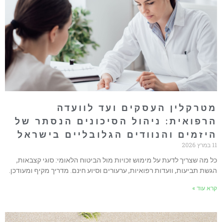
טרקלין העסקים ועד לוועדה
רפואית: ניהול הסיכונים הנסתר של
יזמים והנוודים הגלובליים בישראל
ץ 2026
ל מה שצריך לדעת על מימוש זכויות מול הביטוח הלאומי: סוגי קצבאות,
גשת תביעות, וועדות רפואיות, ערעורים וסיוע חינם. מדריך מקיף ומעודכן.
רא עוד »