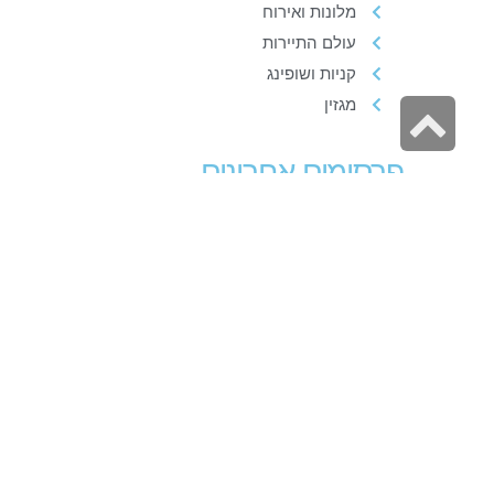
מלונות ואירוח
עולם התיירות
קניות ושופינג
מגזין
גלילה
לראש
פרסומים אחרונים
העמוד
ה
מ
מ
ב
21 בדצמבר 1
קר
ח