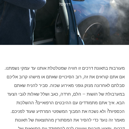
דרכים?
מעורבות בתאונת דרכים זו חוויה שמטלטלת אותנו עד עמקי נשמתנו.
אם אתם קוראים את זה, רוב הסיכויים שאתם או מישהו קרוב אליכם
סבלתם לאחרונה מנזק גופני מאירוע שכזה. סביר להניח שאתם
במערבולת של רגשות – הלם, חרדה, כאב ושלל שאלות לגבי הצעד
הבא. איך אתם מתמודדים עם ההיבטים הרפואיים? ההשלכות
הכספיות? ולא נשכח את המבוך המשפטי המרתיע שעוד לפניכם.
מאמר זה נועד כדי להסיר את המסתורין מהתוצאות של תאונות
דרכים, ומציע תובנות שיעזרו לכם להתמודד עם התוצאות של