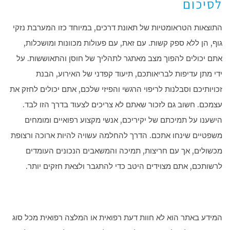
לסיכום
התוצאות הטראומטיות של תאונת דרכים, במיוחד כזו המערבת נזקי
גוף, הן ללא ספק קשות. עם זאת, עם פעולות מכוונות ומושכלות,
אתם יכולים להפוך מצב מאתגר לתהליך של חוסן והתאוששות. על
ידי מתן עדיפות לבריאותכם, תיעוד קפדני של האירוע, הבנת
זכויותיכם וסבלנות לריפוי הרגשי והפיזי שלכם, אתם יכולים לחזק את
עצמכם. חשוב גם לזכור שאתם לא צריכים לצעוד בדרך הזו לבד.
הישענו על תמיכתם של יקיריכם, אנשי מקצוע רפואיים ומומחים
משפטיים שינחו אתכם. הדרך להחלמה עשויה להיות ארוכה ורצופת
מכשולים, אך עם חריצות, תמיכה והמשאבים הנכונים העומדים
לרשותכם, אתם מצוידים היטב כדי להתגבר ולצאת חזקים יותר.
המידע באתר הוא לא חוות דעת רפואית או המלצה רפואית מכל סוג